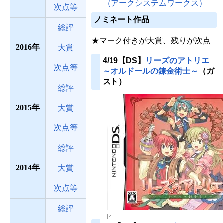
（アークシステムワークス）
次点等
ノミネート作品
総評
★マーク付きが大賞、残りが次点
2016
大賞
4/19【DS】
リーズのアトリエ
次点等
～オルドールの錬金術士～
（ガ
スト）
総評
2015
大賞
次点等
総評
2014
大賞
次点等
総評