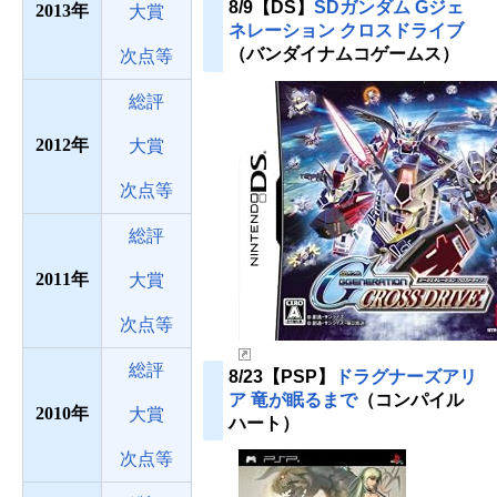
8/9【DS】
SDガンダム Gジェ
2013
大賞
ネレーション クロスドライブ
（バンダイナムコゲームス）
次点等
総評
2012
大賞
次点等
総評
2011
大賞
次点等
総評
8/23【PSP】
ドラグナーズアリ
ア 竜が眠るまで
（コンパイル
2010
大賞
ハート）
次点等