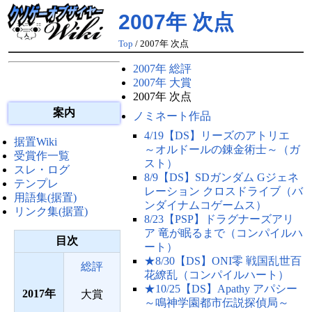
2007年 次点
Top
/ 2007年 次点
2007年 総評
2007年 大賞
2007年 次点
案内
ノミネート作品
4/19【DS】リーズのアトリエ
据置Wiki
～オルドールの錬金術士～（ガ
受賞作一覧
スト）
スレ・ログ
8/9【DS】SDガンダム Gジェネ
テンプレ
レーション クロスドライブ（バ
用語集(据置)
ンダイナムコゲームス）
リンク集(据置)
8/23【PSP】ドラグナーズアリ
ア 竜が眠るまで（コンパイルハ
目次
ート）
★8/30【DS】ONI零 戦国乱世百
総評
花繚乱（コンパイルハート）
★10/25【DS】Apathy アパシー
2017
大賞
～鳴神学園都市伝説探偵局～