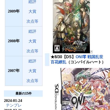
総評
2009
大賞
次点等
総評
2008
大賞
次点等
★8/30【DS】
ONI零 戦国乱世
総評
百花繚乱
（コンパイルハート）
2007
大賞
次点等
最新の15件
2024-01-24
テンプレ