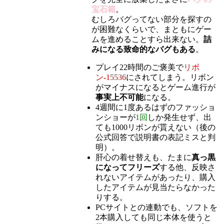
宝石箱
。
むしろバグってない部分を探すの
が困難なくらいで、まともにゲー
ムを進めることすら出来ない。
詰
みになる致命的なバグもある
。
プレイ22時間のご褒美で
リボ
ン-15536
にされてしまう。リボン
がマイナスになるとゲーム進行が
事実上不可能
になる。
4週間に1度あるはずのファッショ
ンショーが
1回
しか発生せず、出
ても1000リボンが貰えない（後の
公式回答で説明書の表記ミスと判
明）。
肝心の着せ替えも、たまに
真っ黒
になってフリーズ
する他、反映さ
れないアイテムがあったり、購入
したアイテムが見当たらなかった
りする。
PCサイトとの連動でも、ソフトを
2本購入しても同じ本体を使うと