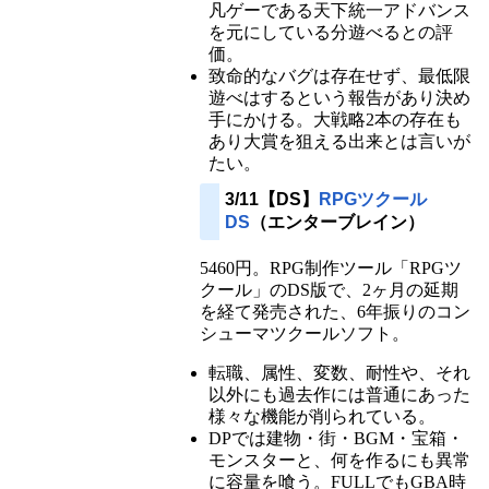
凡ゲーである天下統一アドバンス
を元にしている分遊べるとの評
価。
致命的なバグは存在せず、最低限
遊べはするという報告があり決め
手にかける。大戦略2本の存在も
あり大賞を狙える出来とは言いが
たい。
3/11【DS】
RPGツクール
DS
（エンターブレイン）
5460円。RPG制作ツール「RPGツ
クール」のDS版で、2ヶ月の延期
を経て発売された、6年振りのコン
シューマツクールソフト。
転職、属性、変数、耐性や、それ
以外にも過去作には普通にあった
様々な機能が削られている。
DPでは建物・街・BGM・宝箱・
モンスターと、何を作るにも異常
に容量を喰う。FULLでもGBA時