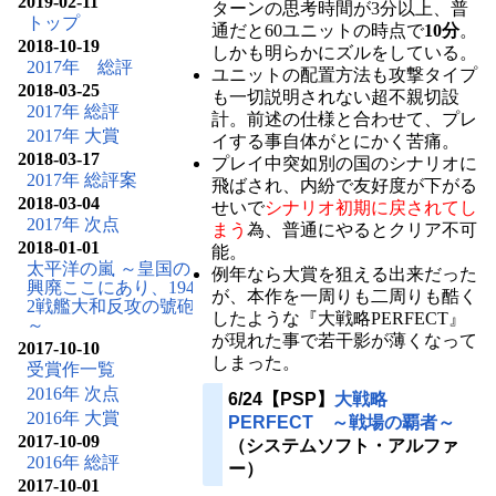
2019-02-11
ターンの思考時間が3分以上、普
トップ
通だと60ユニットの時点で
10分
。
2018-10-19
しかも明らかにズルをしている。
2017年 総評
ユニットの配置方法も攻撃タイプ
2018-03-25
も一切説明されない超不親切設
2017年 総評
計。前述の仕様と合わせて、プレ
2017年 大賞
イする事自体がとにかく苦痛。
2018-03-17
プレイ中突如別の国のシナリオに
2017年 総評案
飛ばされ、内紛で友好度が下がる
2018-03-04
せいで
シナリオ初期に戻されてし
2017年 次点
まう
為、普通にやるとクリア不可
2018-01-01
能。
太平洋の嵐 ～皇国の
例年なら大賞を狙える出来だった
興廃ここにあり、194
が、本作を一周りも二周りも酷く
2戦艦大和反攻の號砲
したような『大戦略PERFECT』
～
が現れた事で若干影が薄くなって
2017-10-10
しまった。
受賞作一覧
2016年 次点
6/24【PSP】
大戦略
2016年 大賞
PERFECT ～戦場の覇者～
2017-10-09
（システムソフト・アルファ
2016年 総評
ー）
2017-10-01