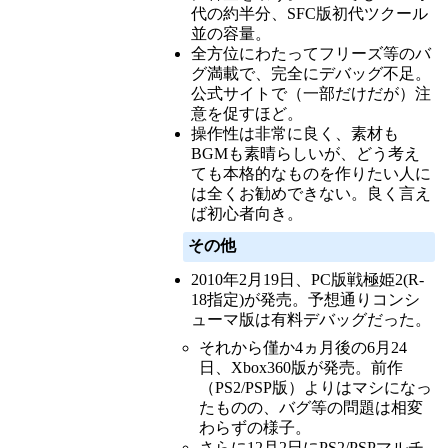
代の約半分、SFC版初代ツクール
並の容量。
全方位にわたってフリーズ等のバ
グ満載で、完全にデバッグ不足。
公式サイトで（一部だけだが）注
意を促すほど。
操作性は非常に良く、素材も
BGMも素晴らしいが、どう考え
ても本格的なものを作りたい人に
は全くお勧めできない。良く言え
ば初心者向き。
その他
2010年2月19日、PC版戦極姫2(R-
18指定)が発売。予想通りコンシ
ューマ版は有料デバッグだった。
それから僅か4ヵ月後の6月24
日、Xbox360版が発売。前作
（PS2/PSP版）よりはマシになっ
たものの、バグ等の問題は相変
わらずの様子。
さらに12月2日にPS2/PSPマルチ