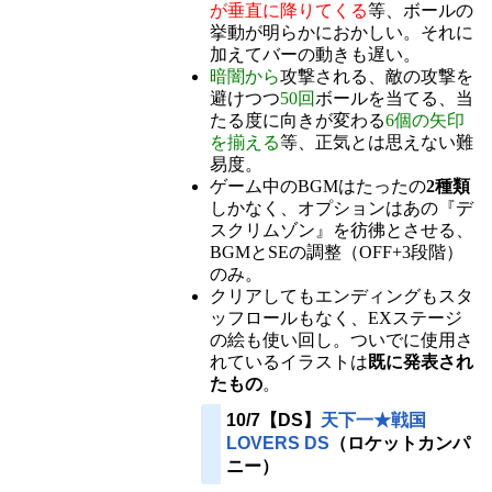
が垂直に降りてくる
等、ボールの
挙動が明らかにおかしい。それに
加えてバーの動きも遅い。
暗闇から
攻撃される、敵の攻撃を
避けつつ
50回
ボールを当てる、当
たる度に向きが変わる
6個の矢印
を揃える
等、正気とは思えない難
易度。
ゲーム中のBGMはたったの
2種類
しかなく、オプションはあの『デ
スクリムゾン』を彷彿とさせる、
BGMとSEの調整（OFF+3段階）
のみ。
クリアしてもエンディングもスタ
ッフロールもなく、EXステージ
の絵も使い回し。ついでに使用さ
れているイラストは
既に発表され
たもの
。
10/7【DS】
天下一★戦国
LOVERS DS
（ロケットカンパ
ニー）