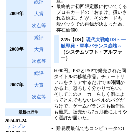
置。
総評
最終的に初回限定版に付いてくる
プロモカードの「おまけ」扱いさ
2009
大賞
れる始末。だが、そのカードも一
般パックでの再録が決まった為、
次点等
存在価値0。
総評
2/25【DS】
現代大戦略DS～一
触即発・軍事バランス崩壊～
2008
大賞
（システムソフト・アルファ
ー）
次点等
6090円。PS2とPSPで発売された同
総評
タイトルの移植作品。チュートリ
アルをクリアするだけで
10時間
か
2007
大賞
かる上、恐ろしく分かりづらい。
そしてこのメーカーらしく例によ
次点等
ってとんでもないレベルのバグだ
らけで、ゲームバランスも操作性
も最悪。販売から7ヵ月後にようや
最新の15件
く選評が届いた。
2024-01-24
テンプレ
難易度最低でもコンピュータの1