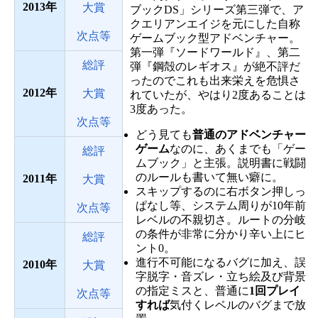
2013
大賞
ブックDS」シリーズ第三弾で、ア
クエリアンエイジを元にした自称
次点等
ゲームブック型アドベンチャー。
第一弾『ソードワールド』、第二
総評
弾『鋼殻のレギオス』が絶不評だ
ったのでこれも出来栄えを危惧さ
2012
大賞
れていたが、やはり2度あることは
3度あった。
次点等
どう見ても
普通のアドベンチャー
ゲーム
なのに、あくまでも「ゲー
総評
ムブック」と主張。説明書に戦闘
のルールも書いて無い癖に。
2011
大賞
スキップするのに右ボタン押しっ
ぱなし等、システム周りが10年前
次点等
レベルの不親切さ。ルートの分岐
の条件が非常に分かり辛い上にヒ
総評
ント0。
進行不可能になるバグに加え、誤
2010
大賞
字脱字・音ズレ・立ち絵及び背景
の指定ミスと、普通に
1回プレイ
次点等
すれば
気付くレベルのバグまで放