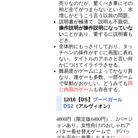
売りなのだが、驚くべき事にその
殆ど全てがつまらないという、水
増しがどうこう言う以前の問題。
説明書が極薄で、説明も不親切。
操作説明が操作説明になっていな
い
ことがあり、要するに説明書も
どき。
全体的にもっさりしており、タッ
チペンの操作がすぐに画面に表れ
ない。タイトルのアホさと言い何
かにつけてイライラさせる。
難易度がゲームによってかなり異
なり、運ゲーも多数。一部ゲーム
で挙動がおかしい。どうみても
同
じ内容のゲーム
も存在する。
12/16【DS】
プーペガール
DS2
（アルヴィオン）
4800円（限定版6400円）、2バージ
ョンあり。女性向けのおしゃれア
バター着せ替えゲームで、デバッ
グを完全に放棄したまさに
バグの