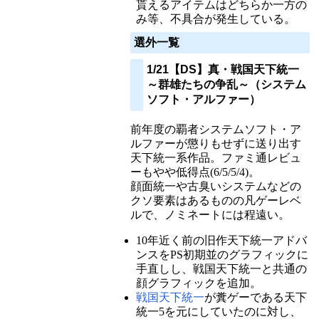
貰えるアイテムはどちらか一方の
み等、不具合が発生している。
選外一覧
1/21【DS】真・戦国天下統一
～群雄たちの争乱～（システム
ソフト・アルファー）
前年度の覇者システムソフト・ア
ルファーが懲りもせずに送り出す
天下統一系作品。ファミ通レビュ
ーもやや低得点(6/5/5/4)。
顔面統一や古臭いシステムなどの
クソ要素はあるものの凡ゲーレベ
ルで、ノミネートには程遠い。
10年近く前の旧作天下統一アドバ
ンスをPS初期並のグラフィックに
手直しし、戦国天下統一と共通の
顔グラフィックを追加。
戦国天下統一
が糞ゲーである天下
統一5を元にしていたのに対し、