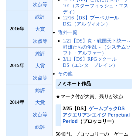
次点等
101（スターフィッシュ・エス
ディ）
総評
12/16【DS】プーペガール
DS2（アルヴィオン）
2016
大賞
選外一覧
1/21【DS】真・戦国天下統一～
次点等
群雄たちの争乱～（システムソ
フト・アルファー）
総評
3/11【DS】RPGツクール
DS（エンターブレイン）
2015
大賞
その他
次点等
ノミネート作品
総評
★マーク付が大賞、残りが次点
2014
大賞
2/25【DS】
ゲームブックDS
次点等
アクエリアンエイジ Perpetual
Period
（ブロッコリー）
総評
5040円。ブロッコリーの「ゲーム