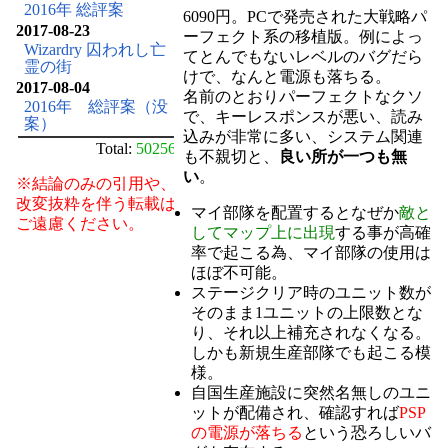
2016年 総評案
6090円。PCで発売された大戦略パ
2017-08-23
ーフェクト系の移植版。例によっ
Wizardry 囚われし亡
てとんでもないレベルのバグだら
霊の街
けで、なんと電源も落ちる。
2017-08-04
名前のとおりパーフェクトなクソ
2016年 総評案（没
で、キーレスポンスが悪い、読み
案）
込みが非常に多い、システム関連
Total:
50256
も不親切と、
良い所が一つも無
い
。
※結論のみの引用や、
改変抜粋を伴う転載は
マイ部隊を配置するとなぜか
敵と
ご遠慮ください。
してマップ上に出現
する事が高確
率で起こる為、マイ部隊の使用は
ほぼ不可能。
ステージクリア時のユニット数が
そのまま1ユニットの上限数とな
り、それ以上補充されなくなる。
しかも新規生産部隊でも起こる模
様。
自国生産施設に突然名無しのユニ
ットが配備され、確認すれば
PSP
の電源が落ちる
という恐ろしいバ