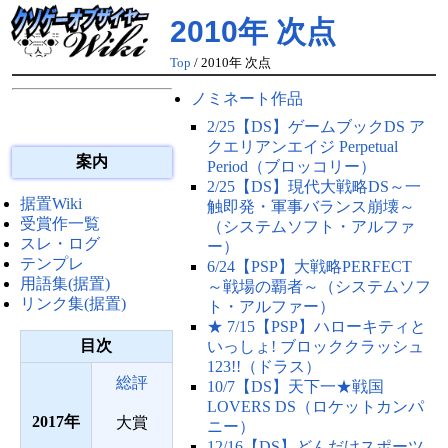
2010年 次点
Top
/ 2010年 次点
ノミネート作品
2/25【DS】ゲームブックDS ア
クエリアンエイジ Perpetual
案内
Period（ブロッコリー）
2/25【DS】現代大戦略DS～一
据置Wiki
触即発・軍事バランス崩壊～
受賞作一覧
（システムソフト・アルファ
スレ・ログ
ー）
テンプレ
6/24【PSP】大戦略PERFECT
用語集(据置)
～戦場の覇者～（システムソフ
リンク集(据置)
ト・アルファー）
★ 7/15【PSP】ハローキティと
目次
いっしょ! ブロッククラッシュ
123!!（ドラス）
総評
10/7【DS】天下一★戦国
LOVERS DS（ロケットカンパ
2017
大賞
ニー）
12/16【DS】どんだけスポーツ