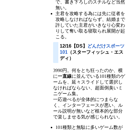
で、書き下ろしのスチルなど当然
無い。
主君を攻略する為には先に従者を
攻略しなければならず、結婚まで
許していた主君がいきなり心変わ
りして奪い取る寝取られ展開が起
こる。
12/16【DS】
どんだけスポーツ
101
（スターフィッシュ・エス
ディ）
3990円。何をとち狂ったのか、横
に
一直線
に並んでいる101種類のゲ
ームを、延々スライドして選択し
なければならない、超面倒臭いミ
ニゲーム集。
一応遊べるが全体的につまらな
く、インターフェースが悪い、ル
ール説明が無いなど根本的な部分
で楽しませる気が感じられない。
101種類と無駄に多いゲーム数が