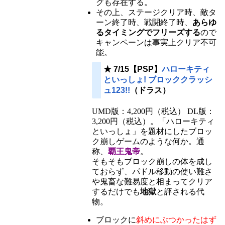
グも存在する。
その上、ステージクリア時、敵タ
ーン終了時、戦闘終了時、
あらゆ
るタイミングでフリーズする
ので
キャンペーンは事実上クリア不可
能。
★ 7/15【PSP】
ハローキティ
といっしょ! ブロッククラッシ
ュ123!!
（ドラス）
UMD版：4,200円（税込） DL版：
3,200円（税込）。「ハローキティ
といっしょ」を題材にしたブロッ
ク崩しゲームのような何か。通
称、
覇王鬼帝
。
そもそもブロック崩しの体を成し
ておらず、パドル移動の使い難さ
や鬼畜な難易度と相まってクリア
するだけでも
地獄
と評される代
物。
ブロックに
斜めにぶつかったはず