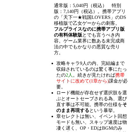
通常版：5,040円（税込） 特別
版：7,140円（税込）。携帯アプリ
の「天下一★戦国LOVERS」のDS
移植版で乙女ゲーからの刺客。
フルプライスなのに携帯アプリ版
の有料体験版
とでも言うべき内
容。ゲーム業界に数ある未完成商
法の中でもかなりの悪質な売り
方。
攻略キャラ9人の内、完結編まで
収録されているのは驚く事にたっ
たの
2人
。続きが見たければ
携帯
サイトに改めて(1章から)
課金が必
要。
ロード機能が存在せず選択肢を選
ぶとオートセーブされる為、選び
直す事は不可能。携帯の仕様を
そ
のまま再現する
という暴挙。
章セレクトは無い、イベント回想
モードも無い、スキップ速度は物
凄く遅く、OP・EDはBGMのみ