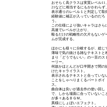
おそらく高クラスは実質レベル11
21などに相当するにもかかわらず
表示通りのレベル１と判定して取
経験値に補正が入っているのだろ
う。
この仕様により強いキャラはさら
高速でレベルが上がり、
殴るだけの戦略性の欠片もないゲ
ムが完成する。
ほかにも様々に分岐するが、総じ
薄味で気の抜ける雑なテキストと
まり「どうでもいい」の一言のス
ーリー。
何故かほとんどが口半開きで間の
けたキャライラスト。
表示されるテキストと合っていな
ことをしゃべりまくるパートボイ
ス。
曲自体は良いが過去作の使い回し
で、しかも場面に合っていないこ
が多々あるＢＧＭ。
異様にしょぼいエフェクト。