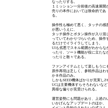
なったりする。
１ミッション一分前後の高速展開
売りの本作においては致命的であ
る。
操作性も極めて悪く、タッチの感
が悪いうえに、
タッチ操作とボタン操作が入り混
っていてわかりづらいため、操作
るだけでイライラしてしまう。
UIも劣悪でスキル範囲がわからな
ったり、ソート機能が役に立たな
ったりと散々である。
ファンアイテムとして楽しもうに
原作再現は乏しく、参戦作品はわ
か８作品のみ。
しかもSEED機体ばかりが充実しZ
UCは主要機体すらそろわないなど
異様な偏りが見受けられる。
運営姿勢にも問題があり、上述の
いかげんなアップデートのほか、
イベント告知のされない公式コミ