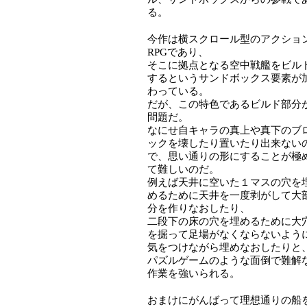
る。
今作は横スクロール型のアクショ
RPGであり、
そこに拠点となる空中戦艦をビル
するというサンドボックス要素が
わっている。
だが、この特色であるビルド部分
問題だ。
なにせ自キャラの真上や真下のブ
ックを壊したり置いたり出来ない
で、思い通りの形にすることが極
て難しいのだ。
例えば天井に空いた１マスの穴を
めるために天井を一度剥がして大
分を作りなおしたり、
二段下の床の穴を埋めるために大
を掘って足場がなくならないよう
気をつけながら埋めなおしたりと
パズルゲームのような面倒で難解
作業を強いられる。
おまけにがんばって理想通りの船