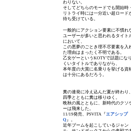
わりない。
そしてどちらのモードでも開始時
リトライ時には一分近い超ロード
待ち受けている。
一般的にアクション要素に不慣れ
ユーザーが多いと思われるタイト
において、
この悪夢のごとき理不尽要素を入
た理由はまったく不明である。
乙女ゲーというKOTYで話題にな
くいタイトルでありながら、
本年度の大賞に名乗りを挙げる資
は十分にあるだろう。
糞の連発に冷え込んだ夏が終わり
四季とともに糞は移りゆく。
晩秋の風とともに、新時代のクソ
ーは飛来した。
11/19発売、PSVITA『
エアシップ
Q
』。
近年ブームを起こしているジャン
ル、サンドボックスからの参戦で