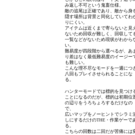
み返し不可という鬼畜仕様。
敵の追尾は正確であり、敵から身
隠す場所は背景と同化していてわ
りにくい。
アイテムは近くまで寄らないと見
ないため回収が難しく、回収して
一覧などがないため現状がわから
い。
難易度が四段階から選べるが、あ
り差はなく最低難易度のイージー
も難しい。
こんな理不尽なモードを一週につ
八回もプレイさせられることにな
る。
ハンターモードでは標的を見つけ
ことになるのだが、標的は初期位
の辺りをうろちょろするだけなの
で、
広いマップをノーヒントでシラミ
しにするだけのTHE・作業ゲーで
る。
こちらの回数は二回だが苦痛には