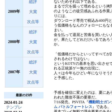
総評
ないためそれ以下である。
まるで穴を掘って埋めるという拷
のようなこの徒労感あふれる作業
2009
大賞
りには、
ダウンロード専売で税込み400円
次点等
う低価格もなんのフォローにもな
まい。
総評
金を払って退屈と苦痛を買いたい
が、果たしてどれだけいるであろ
2008
大賞
か。
次点等
「低価格だからといってすべてが
されるわけではない」
総評
というKOTYの基本を思い出させ
れる正統派ゲー無の出現に、
2007
大賞
人々は今年もひどい年になりそう
と予感した。
次点等
予感を確信に変えたのは、夏にあ
最新の15件
われた難攻不落の要塞だ。
7/16発売。PSVITA『
機動戦士ガン
2024-01-24
ム バトルフォートレス
』である。
テンプレ
基本プレイ無料で課金要素のある