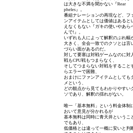
は大きな不満を聞かない『Rear
pheles』。
番組ナレーションの再現など、フ
ンアイテムとしては価値はあると
えなくもない『ガキの使いやあら
んで!』。
いずれも人によって解釈のぶれ幅
大きく、全会一致でのクソとは言
づらい面があるのだ。
対して要塞は対戦ゲームなのに対
戦もCPU戦もつまらなく、
そしてつまらない対戦をすること
らエラーで困難、
おまけにファンアイテムとしても
メという、
どの観点から見てもわかりやすい
ソであり、解釈の揺れがない。
唯一「基本無料」という料金体制
おいて意見が分かれるが
基本無料は同時に青天井というこ
でもあり、
低価格とは違って一概に安いと判