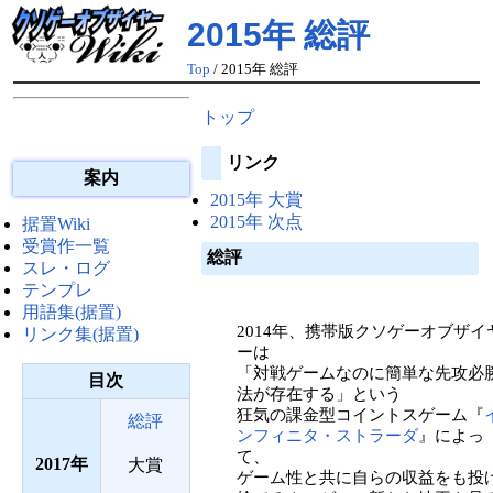
2015年 総評
Top
/ 2015年 総評
トップ
リンク
案内
2015年 大賞
2015年 次点
据置Wiki
受賞作一覧
総評
スレ・ログ
テンプレ
用語集(据置)
2014年、携帯版クソゲーオブザイ
リンク集(据置)
ーは
「対戦ゲームなのに簡単な先攻必
目次
法が存在する」という
狂気の課金型コイントスゲーム『
総評
ンフィニタ・ストラーダ
』によっ
て、
2017
大賞
ゲーム性と共に自らの収益をも投