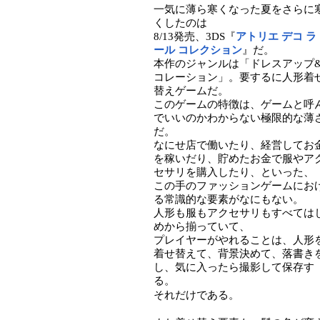
一気に薄ら寒くなった夏をさらに
くしたのは
8/13発売、3DS『
アトリエ デコ ラ
ール コレクション
』だ。
本作のジャンルは「ドレスアップ
コレーション」。要するに人形着
替えゲームだ。
このゲームの特徴は、ゲームと呼
でいいのかわからない極限的な薄
だ。
なにせ店で働いたり、経営してお
を稼いだり、貯めたお金で服やア
セサリを購入したり、といった、
この手のファッションゲームにお
る常識的な要素がなにもない。
人形も服もアクセサリもすべては
めから揃っていて、
プレイヤーがやれることは、人形
着せ替えて、背景決めて、落書き
し、気に入ったら撮影して保存す
る。
それだけである。