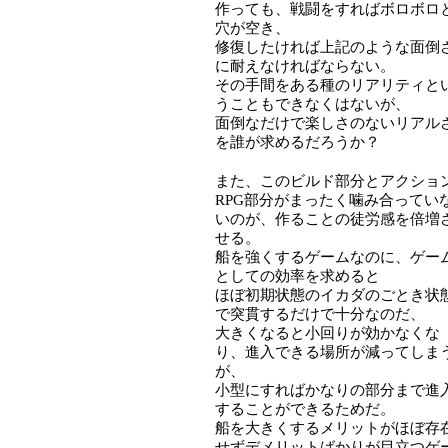
作っても、戦闘をすればボロボロ
穴が空き、
修復したければ上記のような面倒
に耐えなければならない。
その手間をある種のリアリティと
うこともできなくはないが、
面倒なだけで楽しさのないリアル
を誰が求めるだろうか？
また、このビルド部分とアクショ
RPG部分がまったく噛み合ってい
いのが、作ることの徒労感を倍増
せる。
船を強くするゲームなのに、ゲー
としての効率を求めると
ほぼ初期状態のイカダのごとき状
で突貫するだけで十分なのだ、
大きくなると小回りが効かなくな
り、進入できる場所が減ってしま
が、
小型にすればかなりの部分まで進
することができるためだ。
船を大きくするメリットがほぼ存
せずデメリットばかりが目立つゲ