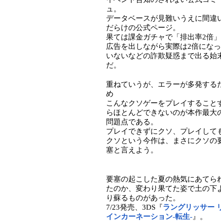
ュ。
データベースが見難いうえに間違
だらけの公式ページ。
果ては課金ガチャで「排出率2倍
広告を出しながら実際は2倍にな
いないなどの詐欺疑惑まで出る始
だ。
重ねていうが、エラーが多発する
め
こんなクソゲーをプレイすること
らほとんどできないのが本作最大
問題点である。
プレイできずにクソ、プレイして
クソという今作は、まさにクソの
塞と言えよう。
要塞の起こした夏の熱気にあてら
たのか、変わり果てた姿で土の下
り蘇るものがあった。
7/23発売、3DS『
ラングリッサー 
インカーネーション-転生-
』。