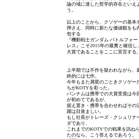
論の域に達した哲学的存在といえ
う。
以上のことから、クソゲーの基本
押さえ、同時に新たな価値観をも
包する
『機動戦士ガンダム バトルフォー
レス』こそ2015年の最糞と確信し
大賞であることをここに宣言する
上半期では不作を疑われながら、
終的には七作。
今年もまた屑星のごときクソゲー
ちがKOTYを彩った。
バンナムは携帯での大賞受賞は今
が初めてであるが、
据え置き・携帯を合わせればその
躍は目覚ましい。
もし社長がトレーズ・クシュリナ
ダであり、
これまでのKOTYでの戦果を訊ね
たのなら、こう答えるであろう。