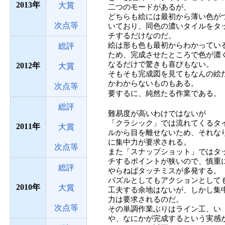
2013
大賞
二つのモードがあるが、
どちらも絵には最初から薄い色が
次点等
いており、同色の濃いタイルをタ
チするだけなのだ。
絵は形も色も最初からわかってい
総評
ため、完成させたところで色が濃
なるだけで驚きも喜びもない。
2012
大賞
そもそも完成図を見てもなんの絵
かわからないものもある。
次点等
要するに、純然たる作業である。
総評
難易度が高いわけではないが
「クラシック」では流れてくるタ
2011
大賞
ルから目を離せないため、それな
に集中力が要求される。
次点等
また「スナップショット」ではタ
チするポイントが狭いので、慎重
総評
やらねばタッチミスが多発する。
パズルとしてもアクションとして
2010
大賞
工夫する余地はないが、しかし集
力は要求されるのだ。
次点等
その単調作業ぶりはライン工、い
や、なにかが完成するという実感