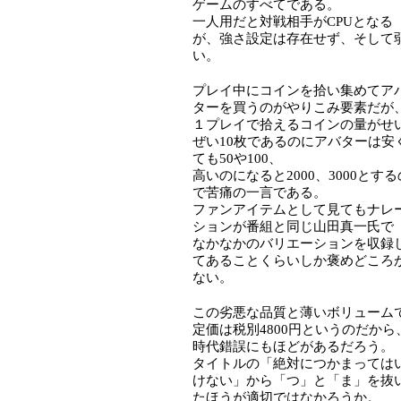
ゲームのすべてである。
一人用だと対戦相手がCPUとなる
が、強さ設定は存在せず、そして
い。
プレイ中にコインを拾い集めてア
ターを買うのがやりこみ要素だが
１プレイで拾えるコインの量がせ
ぜい10枚であるのにアバターは安
ても50や100、
高いのになると2000、3000とする
で苦痛の一言である。
ファンアイテムとして見てもナレ
ションが番組と同じ山田真一氏で
なかなかのバリエーションを収録
てあることくらいしか褒めどころ
ない。
この劣悪な品質と薄いボリューム
定価は税別4800円というのだから
時代錯誤にもほどがあるだろう。
タイトルの「絶対につかまっては
けない」から「つ」と「ま」を抜
たほうが適切ではなかろうか。