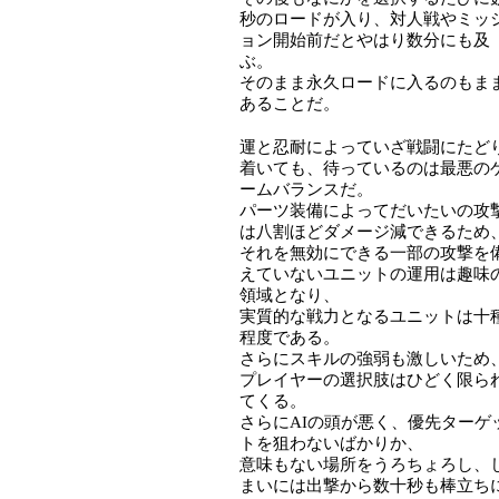
秒のロードが入り、対人戦やミッ
ョン開始前だとやはり数分にも及
ぶ。
そのまま永久ロードに入るのもま
あることだ。
運と忍耐によっていざ戦闘にたど
着いても、待っているのは最悪の
ームバランスだ。
パーツ装備によってだいたいの攻
は八割ほどダメージ減できるため
それを無効にできる一部の攻撃を
えていないユニットの運用は趣味
領域となり、
実質的な戦力となるユニットは十
程度である。
さらにスキルの強弱も激しいため
プレイヤーの選択肢はひどく限ら
てくる。
さらにAIの頭が悪く、優先ターゲ
トを狙わないばかりか、
意味もない場所をうろちょろし、
まいには出撃から数十秒も棒立ち