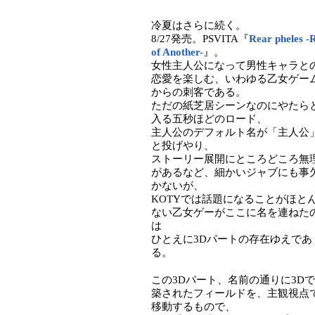
冷夏はさらに続く。
8/27発売。PSVITA『
Rear pheles -
of Another-
』。
女性主人公になって男性キャラと
恋愛を楽しむ、いわゆる乙女ゲー
からの刺客である。
ただの紙芝居シーンなのにやたら
入る五秒ほどのロード、
主人公のデフォルト名が「主人公
と投げやり、
ストーリー展開にところどころ無
があるなど、細かいジャブにも事
かないが、
KOTYでは話題になることがほと
ない乙女ゲーがここに名を連ねた
は
ひとえに3Dパートの存在ゆえであ
る。
この3Dパート、名前の通りに3D
築されたフィールドを、主観視点
移動するもので、