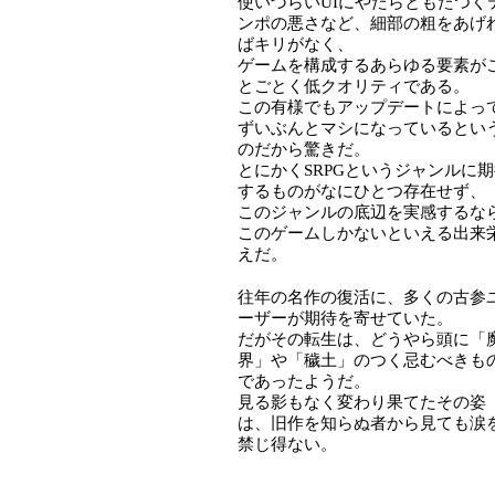
使いづらいUIにやたらともたつく
ンポの悪さなど、細部の粗をあげ
ばキリがなく、
ゲームを構成するあらゆる要素が
とごとく低クオリティである。
この有様でもアップデートによっ
ずいぶんとマシになっているとい
のだから驚きだ。
とにかくSRPGというジャンルに
するものがなにひとつ存在せず、
このジャンルの底辺を実感するな
このゲームしかないといえる出来
えだ。
往年の名作の復活に、多くの古参
ーザーが期待を寄せていた。
だがその転生は、どうやら頭に「
界」や「穢土」のつく忌むべきも
であったようだ。
見る影もなく変わり果てたその姿
は、旧作を知らぬ者から見ても涙
禁じ得ない。