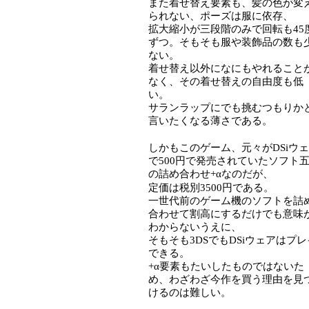
また着せ替え要素も、髪の色が変
られない、ポーズは服に依存、
拡大縮小が三段階のみで回転も45
ずつ。そもそも服や装飾品の数も
ない。
着せ替え以外になにもやれること
なく、その着せ替えの自由度も低
い。
サランラップにでも挑むつもりか
言いたくなる薄さである。
しかもこのゲーム、元々がDSiウ
で500円で発売されていたソフト
の詰め合わせ+αなのだが、
定価は税別3500円である。
一世代前のゲーム機のソフトを詰
合わせて割高にするだけでも意味
わからないうえに、
そもそも3DSでもDSiウェアはプレ
できる。
+α要素もたいしたものではないた
め、わざわざ今作を買う理由を見
けるのは難しい。