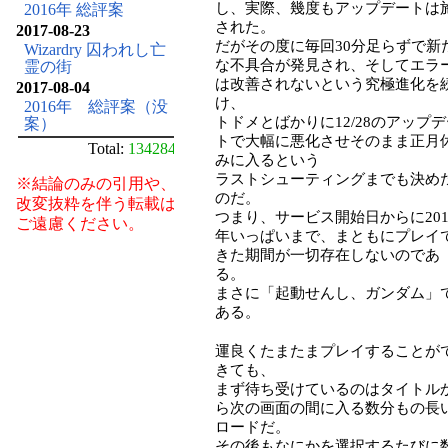
し、実際、幾度もアップデートは
2016年 総評案
された。
2017-08-23
だがその度に毎回30分足らずで新
Wizardry 囚われし亡
な不具合が発見され、そしてエラ
霊の街
は改善されないという究極進化を
2017-08-04
け、
2016年 総評案（没
トドメとばかりに12/28のアップ
案）
トで大幅に悪化させそのまま正月
Total:
134284
みに入るという
ラストシューティングまでも決め
※結論のみの引用や、
のだ。
改変抜粋を伴う転載は
つまり、サービス開始日からに201
ご遠慮ください。
年いっぱいまで、まともにプレイ
きた期間が一切存在しないのであ
る。
まさに「起動せんし、ガンダム」
ある。
運良くたまたまプレイすることが
きても、
まず待ち受けているのはタイトル
ら次の画面の間に入る数分もの長
ロードだ。
その後もなにかを選択するたびに