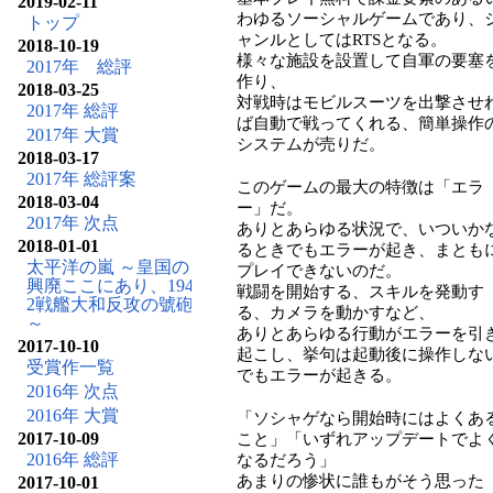
2019-02-11
わゆるソーシャルゲームであり、
トップ
ャンルとしてはRTSとなる。
2018-10-19
様々な施設を設置して自軍の要塞
2017年 総評
作り、
2018-03-25
対戦時はモビルスーツを出撃させ
2017年 総評
ば自動で戦ってくれる、簡単操作
2017年 大賞
システムが売りだ。
2018-03-17
2017年 総評案
このゲームの最大の特徴は「エラ
2018-03-04
ー」だ。
2017年 次点
ありとあらゆる状況で、いついか
2018-01-01
るときでもエラーが起き、まとも
太平洋の嵐 ～皇国の
プレイできないのだ。
興廃ここにあり、194
戦闘を開始する、スキルを発動す
2戦艦大和反攻の號砲
る、カメラを動かすなど、
～
ありとあらゆる行動がエラーを引
2017-10-10
起こし、挙句は起動後に操作しな
受賞作一覧
でもエラーが起きる。
2016年 次点
2016年 大賞
「ソシャゲなら開始時にはよくあ
2017-10-09
こと」「いずれアップデートでよ
2016年 総評
なるだろう」
あまりの惨状に誰もがそう思った
2017-10-01