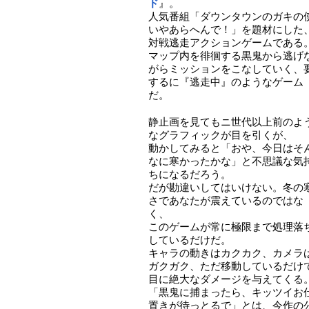
ド
』。
人気番組「ダウンタウンのガキの
いやあらへんで！」を題材にした
対戦逃走アクションゲームである
マップ内を徘徊する黒鬼から逃げ
がらミッションをこなしていく、
するに『逃走中』のようなゲーム
だ。
静止画を見てもニ世代以上前のよ
なグラフィックが目を引くが、
動かしてみると「おや、今日はそ
なに寒かったかな」と不思議な気
ちになるだろう。
だが勘違いしてはいけない。冬の
さであなたが震えているのではな
く、
このゲームが常に極限まで処理落
しているだけだ。
キャラの動きはカクカク、カメラ
ガクガク、ただ移動しているだけ
目に絶大なダメージを与えてくる
「黒鬼に捕まったら、キッツイお
置きが待っとるで」とは、今作の