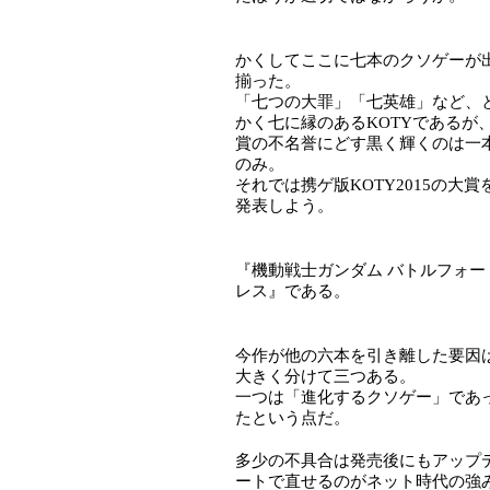
かくしてここに七本のクソゲーが
揃った。
「七つの大罪」「七英雄」など、
かく七に縁のあるKOTYであるが
賞の不名誉にどす黒く輝くのは一
のみ。
それでは携ゲ版KOTY2015の大賞
発表しよう。
『機動戦士ガンダム バトルフォー
レス』である。
今作が他の六本を引き離した要因
大きく分けて三つある。
一つは「進化するクソゲー」であ
たという点だ。
多少の不具合は発売後にもアップ
ートで直せるのがネット時代の強