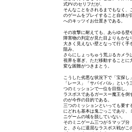
式PVのセリフだが、
そんなことをされるまでもなく、
のゲームをプレイすること自体が
へのキッツイお仕置きである。
その攻撃に耐えても、あらゆる壁
障害物の判定が見た目よりもかな
大きく見えない壁となって行く手
阻み、
さらにしょっちゅう荒ぶるカメラ
視界を塞ぎ、ただ移動することに
変な困難がつきまとう。
こうした劣悪な状況下で「宝探し
「レース」「サバイバル」という
つのミッションで一位を目指し、
ラスボスであるガースー魔王を倒
のが今作の目的である。
三つのミッションといっても要す
にどれも基本は鬼ごっこであり、
ニゲームの域を脱していない。
そのミニゲーム三つが５マップ分
と、さらに退屈なラスボス戦がこ