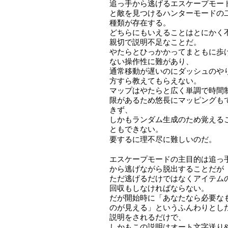
追っ手から逃げるエスケープモー
と敵を見つけるハンターモードの
種類が存在する。
どちらにもいえることはとにかく
親切で説明不足なことだ。
やたらとひっかかってまともに歩
ない操作性に難があり、
通常移動が遅いのにダッシュのや
方すら教えてもらえない。
マップはやたらと広く単調で時間
限があるため悠長にマッピングも
きず、
しかもランダム生成のため覚える
ともできない。
要するに理不尽に難しいのだ。
エスケープモードの主目的は追っ
から逃げながら脱出することだが
ただ逃げるだけではなくアイテム
回収もしなければならない。
だが開始時に「あなたなら必要な
のが見える」というふんわりとし
説明をされるだけで、
しかもこの説明はオート文字送り