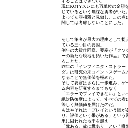
することはできない。
現にKOTYスレにも万単位の金額
じているという無謀な勇者がいた
よって功罪相殺と見做し、この点
関しては考慮しないことにした。
そして筆者が最大の理由として捉
ている三つ目の要因。
例年の大賞作同様、要塞が「クソ
ーの新たな境地を拓いた作品」で
ることだ。
昨年の『インフィニタ・ストラー
ダ』は研究の末コイントスゲーム
なることで無価値を極めた。
そして要塞はさらに一歩進み、ゲ
ム内容を研究するまでもなく
「エラーでプレイできない」とい
絶対防御壁によって、すべての者
等しく無価値を届けたのだ。
もはやそれは「プレイという因が
り、評価という果がある」という
果に囚われた地平を超え
「糞ある、故に糞あり」という唯