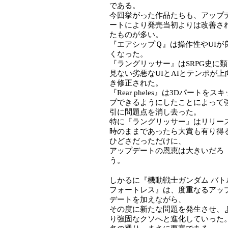
である。
今回挙がった作品たちも、アップ
ートにより発売当初よりは改善さ
たものが多い。
『エアシップＱ』は操作性やUIが
くなった。
『ラングリッサー』はSRPG史に
見ない劣悪なUIとAIとテンポが上
き修正された。
『Rear pheles』は3Dパートをスキ
プできるようにしたことによって
引に問題点を消し去った。
特に『ラングリッサー』はリリー
時のままであったら大賞も有り得
ひどさだっただけに、
アップデートの恩恵は大きいだろ
う。
しかるに『機動戦士ガンダム バト
フォートレス』は、度重なるアッ
デートを加えながら、
その度に新たな問題を発生させ、
り強固なクソへと進化していった