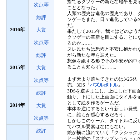
捨てるクソゲーの新たな地平を見
次点等
こととなった。
人類の歴史は進化の歴史であり、
総評
ソゲーもまた、日々進化している
だ。
2016
大賞
果たして2015年、我々はどのよう
クソゲーの革新を目にすることに
次点等
るのか……。
スレ民たちは恐怖と不安に抱かれ
総評
がら新たな年を迎えた。
想像を絶する形でその不安が的中
ることも知らずに……。
2015
大賞
まず天より落ちてきたのは3/25発
次点等
売、3DS『
パズルボトル
』。
3DSを逆さまにし、上にした下画
総評
触り、下にした上画面にタイルを
として絵を作るゲームだ。
2014
大賞
本体を逆にするという新しい発想
に、誰もが感心するだろう。
次点等
しかしこのゲーム、タイトルに反
てパズル要素はなにもない。
総評
絵が横に流れていく「クラシック
と一枚絵の「スナップショット」