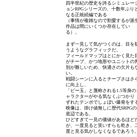
四半世紀の歴史を誇るシミュレー
ョンRPGシリーズの、十数年ぶり
なる正統続編である
（事情が複雑なので割愛するが派
作品は間にいくつか存在してい
る）。
まず一見して気がつくのは、目を
うようなグラフィックだ。
フィールドマップはとにかく見た
がチープ、かつ地形やユニットの
別が難しいため、快適さの欠片も
い。
戦闘シーンに入るとチープさはさ
に向上し、
「ビー玉」と蔑称される1.5等身の
ャラクターがやる気なくぶつかり
ずれたテンポでしょぼい爆発をす
映像は、掛け値無しに歴代SRPG
底辺である。
ひどすぎて一見の価値があるほど
が、一度見ると笑いすらも乾き、
度と見る気がしなくなるであろう