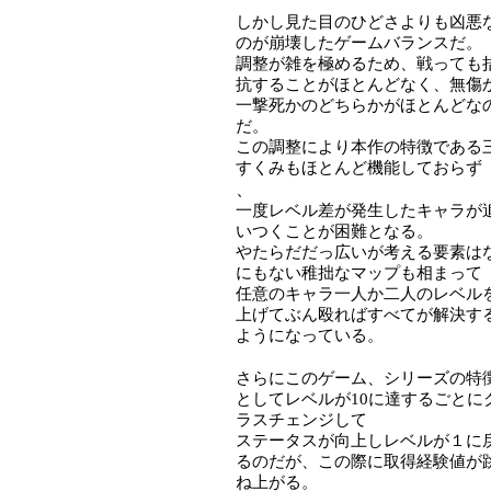
しかし見た目のひどさよりも凶悪
のが崩壊したゲームバランスだ。
調整が雑を極めるため、戦っても
抗することがほとんどなく、無傷
一撃死かのどちらかがほとんどな
だ。
この調整により本作の特徴である
すくみもほとんど機能しておらず
、
一度レベル差が発生したキャラが
いつくことが困難となる。
やたらだだっ広いが考える要素は
にもない稚拙なマップも相まって
任意のキャラ一人か二人のレベル
上げてぶん殴ればすべてが解決す
ようになっている。
さらにこのゲーム、シリーズの特
としてレベルが10に達するごとに
ラスチェンジして
ステータスが向上しレベルが１に
るのだが、この際に取得経験値が
ね上がる。