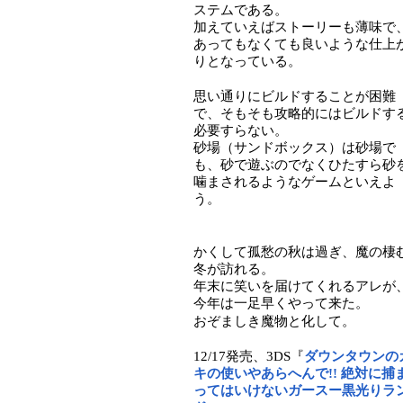
ステムである。
加えていえばストーリーも薄味で
あってもなくても良いような仕上
りとなっている。
思い通りにビルドすることが困難
で、そもそも攻略的にはビルドす
必要すらない。
砂場（サンドボックス）は砂場で
も、砂で遊ぶのでなくひたすら砂
噛まされるようなゲームといえよ
う。
かくして孤愁の秋は過ぎ、魔の棲
冬が訪れる。
年末に笑いを届けてくれるアレが
今年は一足早くやって来た。
おぞましき魔物と化して。
12/17発売、3DS『
ダウンタウンの
キの使いやあらへんで!! 絶対に捕
ってはいけないガースー黒光りラ