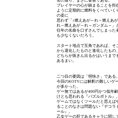
名の通り、まさに要塞である。
プレイヤーの心が鎮まることを拒
ように定期的に燃料をくべていく
の姿に
思わず「♪燃えあが～れ～燃えあ
れ～燃えあが～れ～ガンダム～」
往年の名曲を口ずさんでしまった
も少なくないだろう。
スタート地点で互角であれば、そ
から退化したものと進化したもの
どちらが抜きん出るかはいうまで
あるまい。
二つ目の要因は「明快さ」である
今回のKOTYには解釈の難しいゲ
が多かった。
ゲー無ではあるが400円かつ低年
けとも思われる『パズルボトル』
ゲームではなくツールだと思えば
ることのなさは問題ない『デコラ
ール』。
乙女ゲーの肝であるキャラに関し