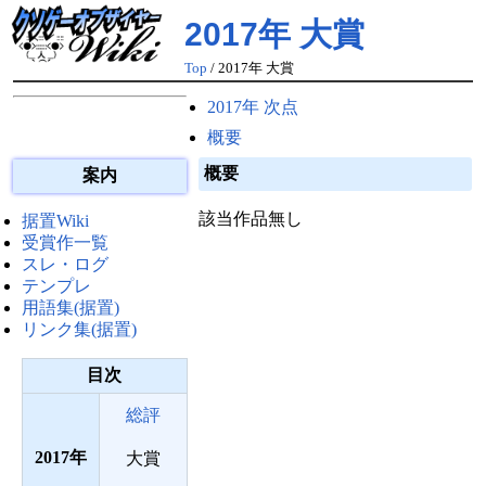
2017年 大賞
Top
/ 2017年 大賞
2017年 次点
概要
概要
案内
該当作品無し
据置Wiki
受賞作一覧
スレ・ログ
テンプレ
用語集(据置)
リンク集(据置)
目次
総評
2017
大賞