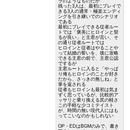
ラのようなものだが
残った3人は、最初にプレイで
きる3人の通常・極楽エンディ
ングを引き継いでのシナリオ
である
最初にプレイできる従者ルー
トでは「褒美にヒロインと契
るが良い」と主君が言い、そ
の通り従者ルートでは
ヒロインと従者はやることや
って結婚の誓いを、後に攻略
できる主君の前で、主君公認
でするが
主君ルートに入ると「やっぱ
り俺もヒロインのことが好き
だから、さっきの無しね」と
掌を返される
従者もヒロインも最初は気ま
ずく思っているが、比較的ア
ッサリと乗り換える尻の軽さ
この手軽な少コミテイスト
が、時間の無い現代人にはも
ってこいなのかもしれない
OP・EDはBGMのみで、書き