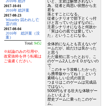
2016年 総評
いと、主君は解禁されない
為、従者と両思い状態から主
2017-10-01
君を
2016年 総評案
落とすことになる。
2017-08-23
従者シナリオで部下とくっ付
Wizardry 囚われし亡
けと言っていたはずなのに、
霊の街
主君シナリオになると何故か
2017-08-04
「実は心の底では愛してい
2016年 総評案（没
た」ということになる。
案）
Total:
9452
全体的になんとも言えないゲ
ームだが、絵だけは良かった
※結論のみの引用や、
と思う
改変抜粋を伴う転載は
ただ最初に言ったとおり、こ
ご遠慮ください。
のゲーム2人しかＥＤがないの
で
「このキャラ攻略したかった
ら携帯版やってね！」という
素晴らしい公式の宣言
つまりはこのゲームは完成品
ではない。
5000円もする壮大な体験ゲー
ムといえよう
歴史ブームに乗ったこのゲー
ム。