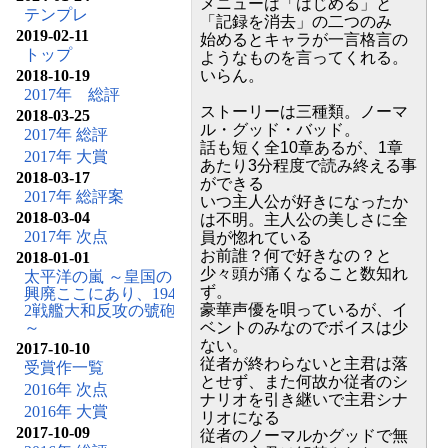
メニューは「はじめる」と
テンプレ
「記録を消去」の二つのみ
2019-02-11
始めるとキャラが一言格言の
トップ
ようなものを言ってくれる。
2018-10-19
いらん。
2017年 総評
ストーリーは三種類。ノーマ
2018-03-25
ル・グッド・バッド。
2017年 総評
話も短く全10章あるが、1章
2017年 大賞
あたり3分程度で読み終える事
2018-03-17
ができる
2017年 総評案
いつ主人公が好きになったか
2018-03-04
は不明。主人公の美しさに全
2017年 次点
員が惚れている
お前誰？何で好きなの？と
2018-01-01
少々頭が痛くなること数知れ
太平洋の嵐 ～皇国の
ず。
興廃ここにあり、194
豪華声優を唄っているが、イ
2戦艦大和反攻の號砲
～
ベントのみなのでボイスは少
ない。
2017-10-10
従者が終わらないと主君は落
受賞作一覧
とせず、また何故か従者のシ
2016年 次点
ナリオを引き継いで主君シナ
2016年 大賞
リオになる
2017-10-09
従者のノーマルかグッドで無