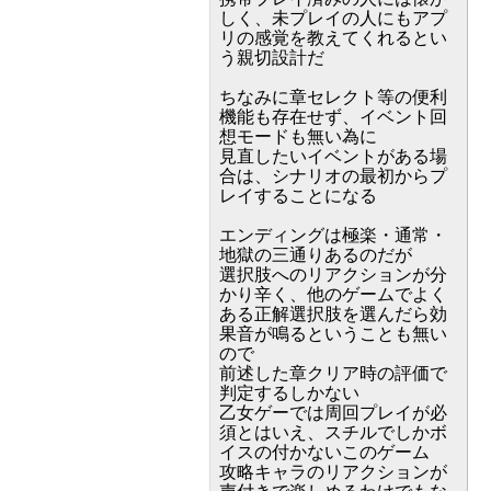
しく、未プレイの人にもアプ
リの感覚を教えてくれるとい
う親切設計だ
ちなみに章セレクト等の便利
機能も存在せず、イベント回
想モードも無い為に
見直したいイベントがある場
合は、シナリオの最初からプ
レイすることになる
エンディングは極楽・通常・
地獄の三通りあるのだが
選択肢へのリアクションが分
かり辛く、他のゲームでよく
ある正解選択肢を選んだら効
果音が鳴るということも無い
ので
前述した章クリア時の評価で
判定するしかない
乙女ゲーでは周回プレイが必
須とはいえ、スチルでしかボ
イスの付かないこのゲーム
攻略キャラのリアクションが