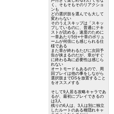
声付きで楽しめるわけでもな
く、そもそもそのリアクショ
ンも
どの選択肢を選んでも大して
変わらない
そのうえスキップは「スキッ
プしているのに、普通にテキ
ストが読める」速度のために
一章あたり5分×十章のボリュ
ームが何倍にも感じられる仕
様である
また章が終わるたびに次回予
告が挟まるのだが、章がすぐ
に終わる為に必要性は感じら
れない
オートモードもあるので、周
回プレイは他の事をしながら
選択肢までDSを放置すること
をオススメする
そして9人居る攻略キャラであ
るが、最初にプレイできるの
は3人
残りの6人は、3人は別に独立
したルートのある種隠れキャ