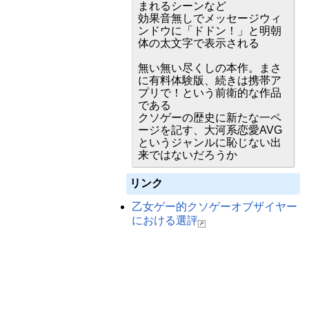
まれるシーンなど
効果音無しでメッセージウィ
ンドウに「ドドン！」と明朝
体の太文字で表示される
無い無い尽くしの本作。まさ
に有料体験版、続きは携帯ア
プリで！という前衛的な作品
である
クソゲーの歴史に新たな一ペ
ージを記す、大河系恋愛AVG
というジャンルに恥じない出
来ではないだろうか
リンク
乙女ゲー的クソゲーオブザイヤー
における選評