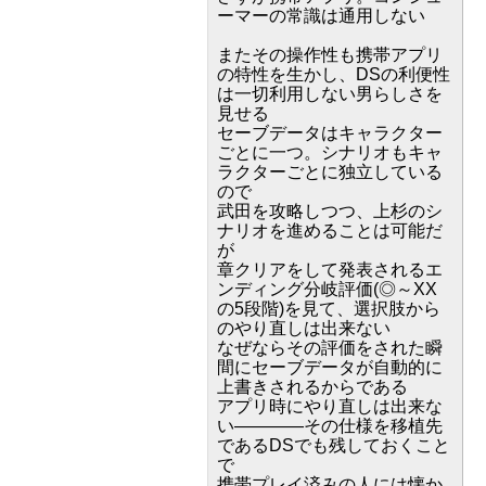
ーマーの常識は通用しない
またその操作性も携帯アプリ
の特性を生かし、DSの利便性
は一切利用しない男らしさを
見せる
セーブデータはキャラクター
ごとに一つ。シナリオもキャ
ラクターごとに独立している
ので
武田を攻略しつつ、上杉のシ
ナリオを進めることは可能だ
が
章クリアをして発表されるエ
ンディング分岐評価(◎～XX
の5段階)を見て、選択肢から
のやり直しは出来ない
なぜならその評価をされた瞬
間にセーブデータが自動的に
上書きされるからである
アプリ時にやり直しは出来な
い――――その仕様を移植先
であるDSでも残しておくこと
で
携帯プレイ済みの人には懐か