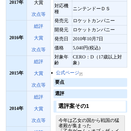
2017
大賞
対応機
ニンテンドーＤＳ
種
次点等
発売元
ロケットカンパニー
総評
開発元
ロケットカンパニー
2016
大賞
発売日
2010年10月7日
価格
5,040円(税込)
次点等
対象年
CERO：D（17歳以上対
総評
齢
象）
公式ページ
2015
大賞
要点
次点等
選評
総評
選評案その1
2014
大賞
次点等
今年は乙女の国から戦国の猛
者殿が集まった
「乙女ゲーム・オブ・ザ・イ