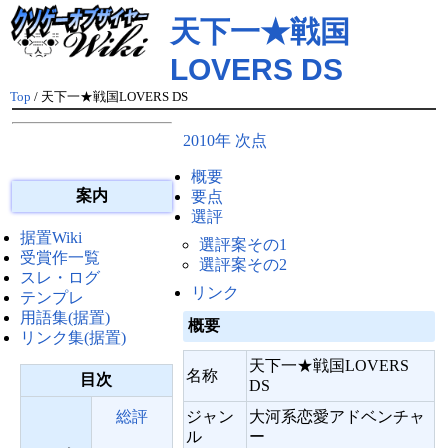
天下一★戦国
LOVERS DS
Top
/ 天下一★戦国LOVERS DS
2010年 次点
概要
案内
要点
選評
据置Wiki
選評案その1
受賞作一覧
選評案その2
スレ・ログ
リンク
テンプレ
用語集(据置)
概要
リンク集(据置)
天下一★戦国LOVERS
名称
目次
DS
ジャン
大河系恋愛アドベンチャ
総評
ル
ー