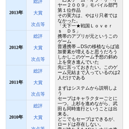
総評
ヤー２００９」モバイル部門
第１位作品
2013
大賞
その実力は、やはり只者では
なかった。
次点等
「天下一★戦国Ｌｏｖｅｒ
ｓ ＤＳ」
総評
携帯のアプリが元というこの
ゲーム
普通携帯→DSの移植ならば追
2012
大賞
加要素が増えると思うだろう
しかしこのゲーム予想の斜め
次点等
上を突き進んでいた
先に言っておきたい。このゲ
総評
ーム完結まで入っているのは2
人だけである
2011
大賞
まずはシステムから説明しよ
う
次点等
セーブはキャラクターごとに
一つ。上杉を進めながら、武
総評
田も同時進行ということは出
来る。
2010
大賞
どこでもセーブはできるが、
ロードは存在しない。
次点等