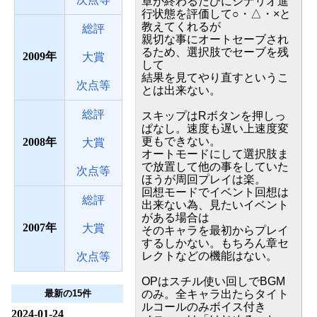
章が終わるたびにシナリオ進
行状態を評価して○・△・×と
教えてくれるが
総評
親切な事にオートセーブされ
るため、選択肢でセーブを残
2009
大賞
して
結果を見てやり直すというこ
次点等
とは出来ない。
総評
スキップはRボタンを押しっ
ぱなし。速度も遅い上速度変
更もできない。
2008
大賞
オートモードにして選択肢ま
で放置して他の事をしていた
次点等
ほうが周回プレイは楽。
回想モードでイベント回想は
総評
出来ない為、見たいイベント
がある場合は
2007
大賞
そのキャラを最初からプレイ
するしかない。もちろん章セ
レクトなどの機能はない。
次点等
OPはスチル使い回しでBGM
最新の15件
のみ。全キャラ出たらタイト
ルコールのみボイス付き
2024-01-24