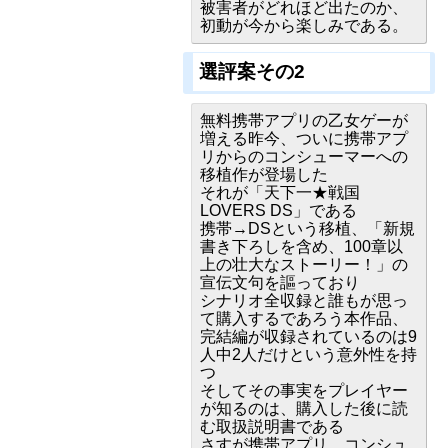
被害者がどれほど出たのか、
初動が今から楽しみである。
選評案その2
無料携帯アプリの乙女ゲーが
増える昨今、ついに携帯アプ
リからのコンシューマーへの
移植作が登場した
それが「天下一★戦国
LOVERS DS」である
携帯→DSという移植、「新規
書き下ろしを含め、100章以
上の壮大なストーリー！」の
宣伝文句を謳っており
シナリオ全収録と誰もが思っ
て購入するであろう本作品、
完結編が収録されているのは9
人中2人だけという意外性を持
つ
そしてその事実をプレイヤー
が知るのは、購入した後に読
む取扱説明書である
さすが携帯アプリ。コンシュ