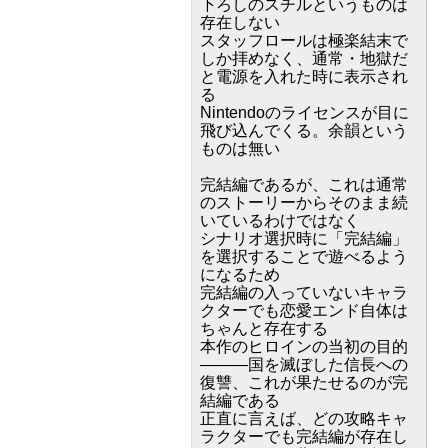
下ろしのスチルというものは
存在しない
スタッフロールは極楽結末で
しか拝めなく、通常・地獄だ
と電源を入れた時に表示され
る
Nintendoのライセンスが目に
飛び込んでくる。余韻という
ものは無い
完結編であるが、これは通常
のストーリーからそのまま続
いているわけではなく
シナリオ選択時に「完結編」
を選択することで遊べるよう
になるため
完結編の入っていないキャラ
クターでも恋愛エンド自体は
ちゃんと存在する
本作のヒロインの当初の目的
―――国を滅ぼした信長への
復讐、これが果たせるのが完
結編である
正直に言えば、どの攻略キャ
ラクターでも完結編が存在し